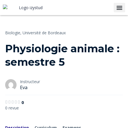
Notre
Biologie,
Université de Bordeaux
Physiologie animale :
semestre 5
Instructeur
Eva
0
0 revue
Description
Curriculum
Examens