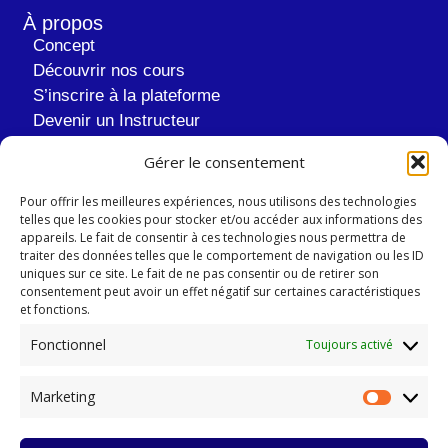
À propos
Concept
Découvrir nos cours
S’inscrire à la plateforme
Devenir un Instructeur
À propos de nous
Gérer le consentement
Informations Légales
Pour offrir les meilleures expériences, nous utilisons des technologies
Mentions Légales
telles que les cookies pour stocker et/ou accéder aux informations des
appareils. Le fait de consentir à ces technologies nous permettra de
Politiques de Confidentialité
traiter des données telles que le comportement de navigation ou les ID
Conditions Générales de Ventes
uniques sur ce site. Le fait de ne pas consentir ou de retirer son
consentement peut avoir un effet négatif sur certaines caractéristiques
Politiques Propriété intellectuelle
et fonctions.
Conditions Générales Instructeurs
Fonctionnel
Toujours activé
Contact & Aides
FAQ
Marketing
Blog
Contact