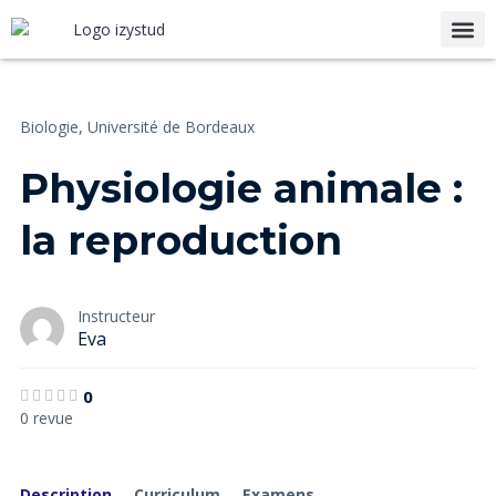
Notre
Biologie,
Université de Bordeaux
Physiologie animale :
la reproduction
Instructeur
Eva
0
0 revue
Description
Curriculum
Examens