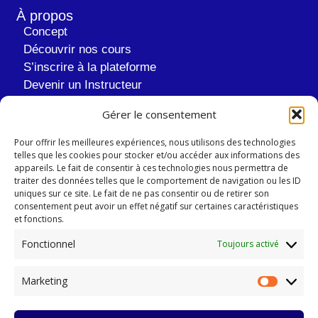
À propos
Concept
Découvrir nos cours
S’inscrire à la plateforme
Devenir un Instructeur
À propos de nous
Gérer le consentement
Informations Légales
Pour offrir les meilleures expériences, nous utilisons des technologies
Mentions Légales
telles que les cookies pour stocker et/ou accéder aux informations des
appareils. Le fait de consentir à ces technologies nous permettra de
Politiques de Confidentialité
traiter des données telles que le comportement de navigation ou les ID
Conditions Générales de Ventes
uniques sur ce site. Le fait de ne pas consentir ou de retirer son
consentement peut avoir un effet négatif sur certaines caractéristiques
Politiques Propriété intellectuelle
et fonctions.
Conditions Générales Instructeurs
Fonctionnel
Toujours activé
Contact & Aides
FAQ
Marketing
Blog
Contact