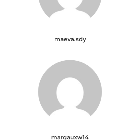
maeva.sdy
margauxw14